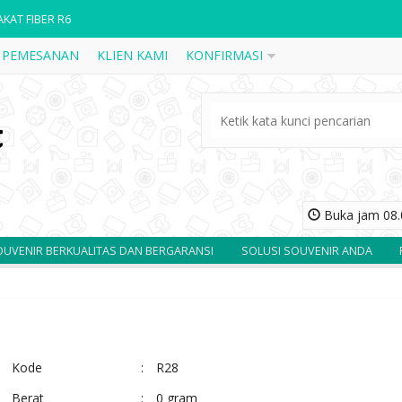
AKAT FIBER R6
 PEMESANAN
KLIEN KAMI
KONFIRMASI
AKAT KAYU K17
DALI 3
AKAT KAYU K19
AKAT FIBER RESIN BALOK
AKAT KAYU BOX STANDARAN K32
Buka jam 08.0
NDEL KAYU STAINLESS CUSTOM
RKUALITAS DAN BERGARANSI
SOLUSI SOUVENIR ANDA
PUSAT KERA
AKAT FIBER R29
Kode
:
R28
Berat
:
0 gram