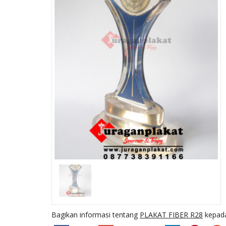
G
PLAKAT WAYANG
W30
Ready Stock
Bagikan informasi tentang
PLAKAT FIBER R28
kepada