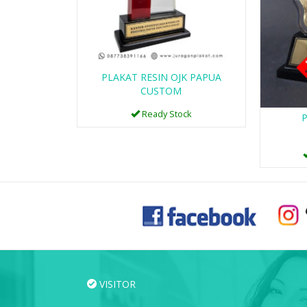
PLAKAT RESIN OJK PAPUA
CUSTOM
Ready Stock
P
VISITOR