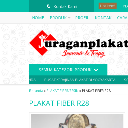
Hot Item!
PL
q
Kontak Kami
HOME
PRODUK
PROFIL
KONTAK
CARA
PL
ME
PL
PL
PL
SEMUA KATEGORI PRODUK
VA
NIR ANDA
PUSAT KERAJINAN PLAKAT DI YOGYAKARTA
SOUVENIR BE
PL
Beranda
»
PLAKAT FIBER/RESIN
»
PLAKAT FIBER R28
PLAKAT FIBER R28