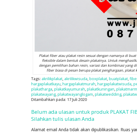
Plakat fiber atau plakat resin sesuai dengan namanya di buat d
fleksible dalam bentuk desain plakatnya. Untuk menghasilka
dengan pemilihan bahan resin, variasi dan kombinasi yang di 
fiber biasa di pesan berupa plakat penghargaan, plakat 
Tags:
akrilikplakat
,
akrilikwisuda
,
boxplakat
,
buatplakat
,
fibe
hargaplakatkayu
,
hargaplakatmurah
,
hargaplakatwisuda
,
p
plakatharga
,
plakatkayumurah
,
plakatkuningan
,
plakatmar
plakatwayang
,
plakatwayanglogam
,
plakatwedding
,
plakat
Ditambahkan pada: 17 Juli 2020
Belum ada ulasan untuk produk PLAKAT FI
Silahkan tulis ulasan Anda
Alamat email Anda tidak akan dipublikasikan.
Ruas ya