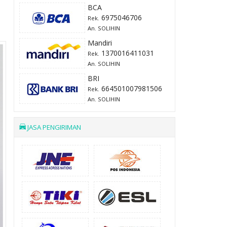
BCA
6975046706
Rek.
An. SOLIHIN
Mandiri
1370016411031
Rek.
An. SOLIHIN
BRI
664501007981506
Rek.
An. SOLIHIN
JASA PENGIRIMAN