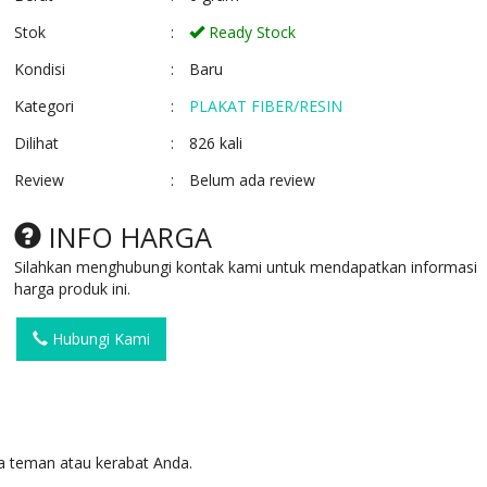
Stok
:
Ready Stock
Kondisi
:
Baru
Kategori
:
PLAKAT FIBER/RESIN
Dilihat
:
826 kali
Review
:
Belum ada review
PLAKAT RESIN FIBER
PLAKAT KAYU BO
KABUPATEN
Ready Stock
INFO HARGA
Ready Stock
Silahkan menghubungi kontak kami untuk mendapatkan informasi
harga produk ini.
Hubungi Kami
 teman atau kerabat Anda.