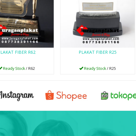
LAKAT FIBER R62
PLAKAT FIBER R25
Ready Stock
/ R62
Ready Stock
/ R25