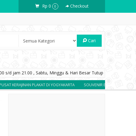
Rp 0
Checkout
0
Cari
0 s/d jam 21.00 , Sabtu, Minggu & Hari Besar Tutup
JINAN PLAKAT DI YOGYAKARTA
SOUVENIR BERKUALITAS DAN BERGARAN