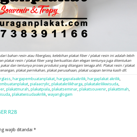
ari bahan resin atau fiberglass, kelebihan plakat fiber / plakat resin ini adalah lebih
n plakat resin / plakat fiber yang berkualitas dan elegan tentunya juga ditentukan
pakai dan tentunya proses produksi yang ditangani tenaga ahli. Plakat resin / plakat
kenangan, plakat pernikahan, plakat perusahaan, plakat ucapan terima kasih dll.
rglass
,
hargapembuatanplakat
,
hargapialaakrilik
,
hargaplakat akrilik
,
embuatanplakat
,
pialaacrylic
,
plakatakrilikharga
,
plakatakrilikwisuda
,
mer
,
plakatmurah
,
plakatpiala
,
plakatseminar
,
plakatsouvenir
,
plakattimah
,
wisuda
,
plakatwisudaakrilik
,
wayanglogam
BER R28
ng wajib ditandai
*