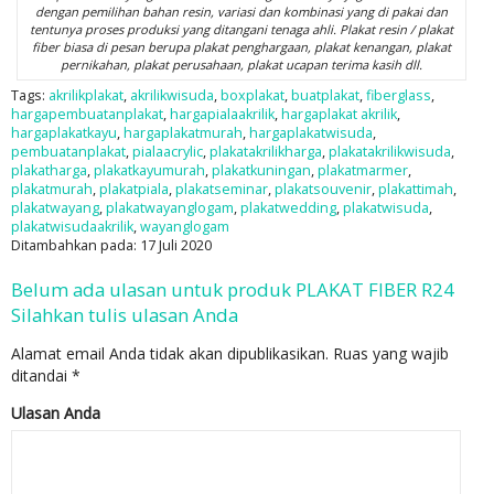
dengan pemilihan bahan resin, variasi dan kombinasi yang di pakai dan
tentunya proses produksi yang ditangani tenaga ahli. Plakat resin / plakat
fiber biasa di pesan berupa plakat penghargaan, plakat kenangan, plakat
pernikahan, plakat perusahaan, plakat ucapan terima kasih dll.
Tags:
akrilikplakat
,
akrilikwisuda
,
boxplakat
,
buatplakat
,
fiberglass
,
hargapembuatanplakat
,
hargapialaakrilik
,
hargaplakat akrilik
,
hargaplakatkayu
,
hargaplakatmurah
,
hargaplakatwisuda
,
pembuatanplakat
,
pialaacrylic
,
plakatakrilikharga
,
plakatakrilikwisuda
,
plakatharga
,
plakatkayumurah
,
plakatkuningan
,
plakatmarmer
,
plakatmurah
,
plakatpiala
,
plakatseminar
,
plakatsouvenir
,
plakattimah
,
plakatwayang
,
plakatwayanglogam
,
plakatwedding
,
plakatwisuda
,
plakatwisudaakrilik
,
wayanglogam
Ditambahkan pada: 17 Juli 2020
Belum ada ulasan untuk produk PLAKAT FIBER R24
Silahkan tulis ulasan Anda
Alamat email Anda tidak akan dipublikasikan.
Ruas yang wajib
ditandai
*
Ulasan Anda