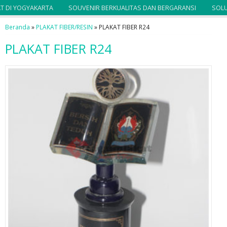
DI YOGYAKARTA
SOUVENIR BERKUALITAS DAN BERGARANSI
SOLUSI
Beranda
»
PLAKAT FIBER/RESIN
»
PLAKAT FIBER R24
PLAKAT FIBER R24