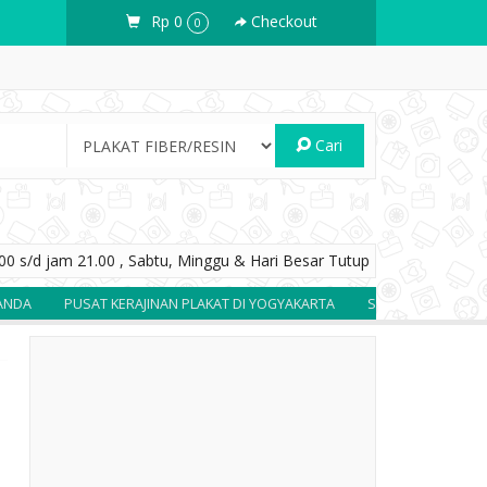
Rp 0
Checkout
0
Cari
0 s/d jam 21.00 , Sabtu, Minggu & Hari Besar Tutup
PUSAT KERAJINAN PLAKAT DI YOGYAKARTA
SOUVENIR BERKUALITAS