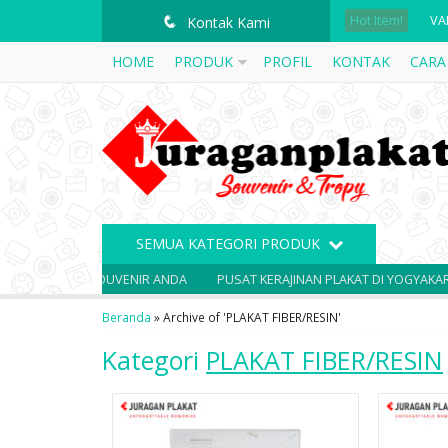
VA
Hot Item!
q
Kontak Kami
PL
HOME
PRODUK
PROFIL
KONTAK
CARA
PL
PL
PL
PL
SEMUA KATEGORI PRODUK
PI
SOLUSI SOUVENIR ANDA
PUSAT KERAJINAN PLAKAT DI YOGYAKARTA
PL
Beranda
»
Archive of 'PLAKAT FIBER/RESIN'
VA
Kategori
PLAKAT FIBER/RESIN