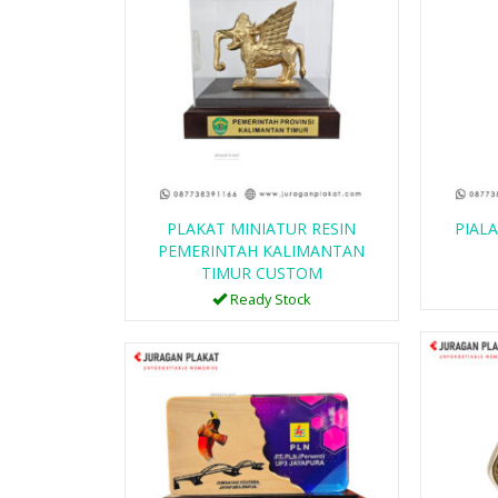
ANG
PLAKAT KAYU K6
Ready Stock
PLAKAT MINIATUR RESIN
PIAL
SKU: K6
PEMERINTAH KALIMANTAN
TIMUR CUSTOM
Ready Stock