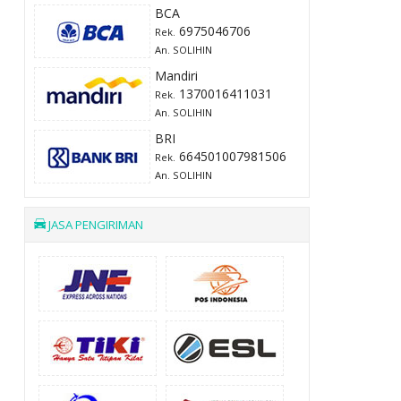
BCA
6975046706
Rek.
An. SOLIHIN
Mandiri
1370016411031
Rek.
An. SOLIHIN
BRI
664501007981506
Rek.
An. SOLIHIN
JASA PENGIRIMAN