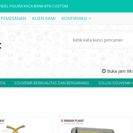
NDEL PIGURA KACA BANK BTN CUSTOM
AKAT KAYU K27
 PEMESANAN
KLIEN KAMI
KONFIRMASI
AKAT FIBER R58
AKAT KAYU BOX K44
AKAT KAYU BAPENDA JATIM CUSTOM
AKAT FIBER R55
Buka jam 08.0
ALA 3
SOUVENIR BERKUALITAS DAN BERGARANSI
SOLUSI SOUVENIR ANDA
AKAT KAYU K30
NDEL PIGURA KACA BANK BTN CUSTOM