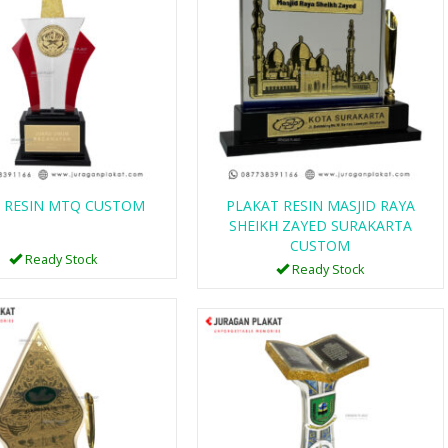
PLAKAT WISUDA 1
PLAKAT WAY
GUNUNGAN 
Ready Stock
A RESIN MTQ CUSTOM
PLAKAT RESIN MASJID RAYA
....
SKU: 1
SHEIKH ZAYED SURAKARTA
Ready Stock
CUSTOM
Ready Stock
Ready Stock