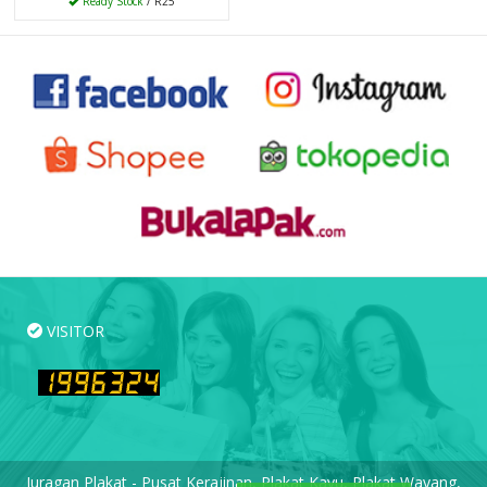
Ready Stock
/ R25
VISITOR
Juragan Plakat - Pusat Kerajinan, Plakat Kayu, Plakat Wayang,