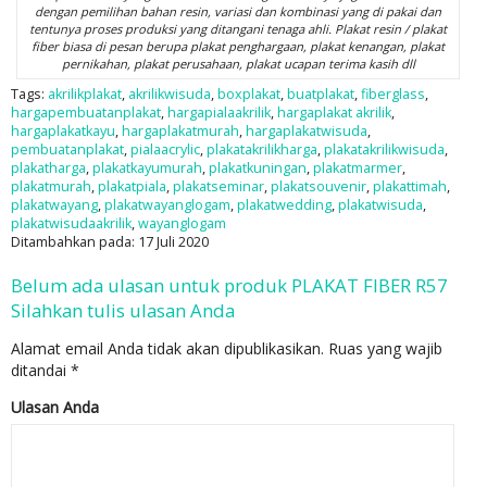
dengan pemilihan bahan resin, variasi dan kombinasi yang di pakai dan
tentunya proses produksi yang ditangani tenaga ahli. Plakat resin / plakat
fiber biasa di pesan berupa plakat penghargaan, plakat kenangan, plakat
pernikahan, plakat perusahaan, plakat ucapan terima kasih dll
Tags:
akrilikplakat
,
akrilikwisuda
,
boxplakat
,
buatplakat
,
fiberglass
,
hargapembuatanplakat
,
hargapialaakrilik
,
hargaplakat akrilik
,
hargaplakatkayu
,
hargaplakatmurah
,
hargaplakatwisuda
,
pembuatanplakat
,
pialaacrylic
,
plakatakrilikharga
,
plakatakrilikwisuda
,
plakatharga
,
plakatkayumurah
,
plakatkuningan
,
plakatmarmer
,
plakatmurah
,
plakatpiala
,
plakatseminar
,
plakatsouvenir
,
plakattimah
,
plakatwayang
,
plakatwayanglogam
,
plakatwedding
,
plakatwisuda
,
plakatwisudaakrilik
,
wayanglogam
Ditambahkan pada: 17 Juli 2020
Belum ada ulasan untuk produk PLAKAT FIBER R57
Silahkan tulis ulasan Anda
Alamat email Anda tidak akan dipublikasikan.
Ruas yang wajib
ditandai
*
Ulasan Anda