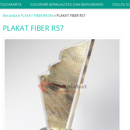
GYAKARTA
SOUVENIR BERKUALITAS DAN BERGARANSI
SOLUSI SOU
Beranda
»
PLAKAT FIBER/RESIN
»
PLAKAT FIBER R57
PLAKAT FIBER R57