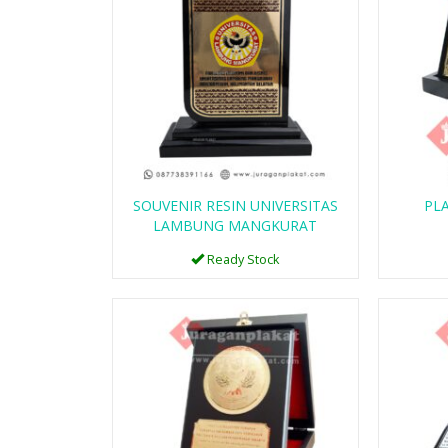
R17
PLAKAT FIBER R57
Ready Stock
SOUVENIR RESIN UNIVERSITAS
PL
SKU: R57
LAMBUNG MANGKURAT
Ready Stock