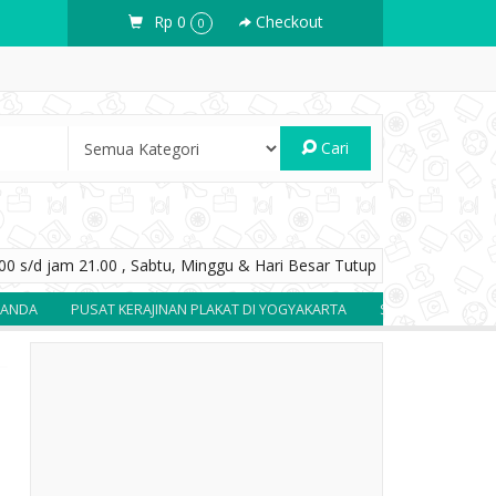
Rp 0
Checkout
0
Cari
0 s/d jam 21.00 , Sabtu, Minggu & Hari Besar Tutup
PUSAT KERAJINAN PLAKAT DI YOGYAKARTA
SOUVENIR BERKUALITAS