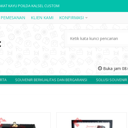
DALI 5
 PEMESANAN
KLIEN KAMI
KONFIRMASI
AKAT RESIN FIBER KABUPATEN
AKAT FIBER R56
RMER 2
AKAT WISUDA 4
Buka jam 08.0
AKAT WISUDA 8
SOUVENIR BERKUALITAS DAN BERGARANSI
SOLUSI SOUVENIR ANDA
DALI 14
AKAT KAYU POILDA KALSEL CUSTOM