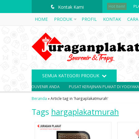
Hot Item!
q
Kontak Kami
ME
HOME
PRODUK
PROFIL
KONTAK
CARA
PL
PL
MA
PL
SEMUA KATEGORI PRODUK
PL
SOLUSI SOUVENIR ANDA
PUSAT KERAJINAN PLAKAT DI YOGYAKARTA
ME
Beranda
»
Article tag in 'hargaplakatmurah'
PL
Tags
hargaplakatmurah