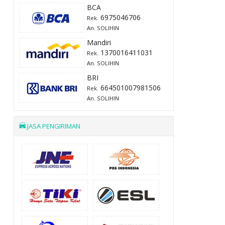
BCA
6975046706
Rek.
An. SOLIHIN
Mandiri
1370016411031
Rek.
An. SOLIHIN
BRI
664501007981506
Rek.
An. SOLIHIN
JASA PENGIRIMAN