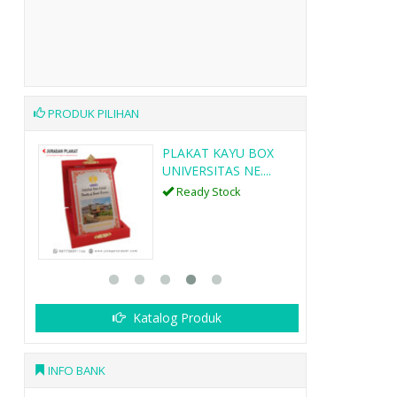
PRODUK PILIHAN
OX
PLAKAT FIBER R45
..
Ready Stock
SKU: R45
Katalog Produk
INFO BANK