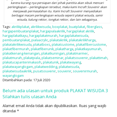
karena kurang nya persiapan dari pihak pantitia akan sibuk mencari
perlengkapan – perlengkapan tersebut, maka kami Incraft Souvenir akan
menjawab permasalahan itu. Kami Incraft Souvenir menyediakan
berbagai macam perlengkapan wisuda seperti plakat wisuda, samir
wisuda, kalung rektor, tongkat rektor, dan lain sebagainya.
Tags:
akrilikplakat
,
akrilikwisuda
,
boxplakat
,
buatplakat
,
fiberglass
,
hargapembuatanplakat
,
hargapialaakrilik
,
hargaplakat akrilik
,
hargaplakatkayu
,
hargaplakatmurah
,
hargaplakatwisuda
,
pembuatanplakat
,
pialaacrylic
,
plakatakrilik
,
plakatakrilikharga
,
plakatakrilikwisuda
,
plakatboxs
,
plakatcustome
,
plakatfibercustome
,
plakatfibermurah
,
plakatfiberunik
,
plakatharga
,
plakatkayumurah
,
plakatkenang-kenangan
,
plakatkuningan
,
plakatmarmer
,
plakatmurah
,
plakatpiala
,
plakatseminar
,
plakatsouvenir
,
plakattimah
,
plakatucapanterimakasih
,
plakatunik
,
plakatwayang
,
plakatwayanglogam
,
plakatwedding
,
plakatwisuda
,
plakatwisudaakrilik
,
pusatsouvenir
,
souvenir
,
souvenirmurah
,
wayanglogam
Ditambahkan pada: 17 Juli 2020
Belum ada ulasan untuk produk PLAKAT WISUDA 3
Silahkan tulis ulasan Anda
Alamat email Anda tidak akan dipublikasikan.
Ruas yang wajib
ditandai
*