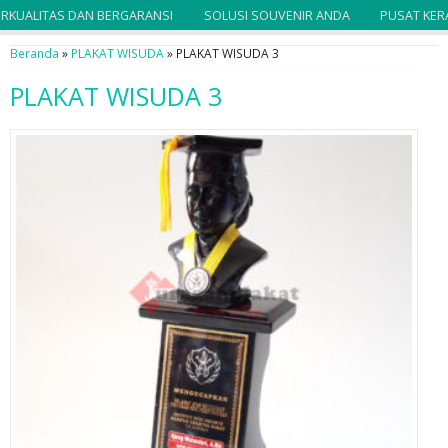
UALITAS DAN BERGARANSI
SOLUSI SOUVENIR ANDA
PUSAT KERAJI
Beranda
»
PLAKAT WISUDA
»
PLAKAT WISUDA 3
PLAKAT WISUDA 3