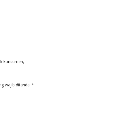
utk konsumen,
ng wajib ditandai
*