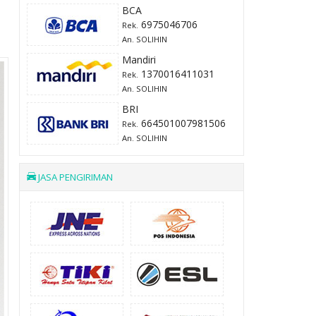
BCA
6975046706
Rek.
An. SOLIHIN
Mandiri
1370016411031
Rek.
An. SOLIHIN
BRI
664501007981506
Rek.
An. SOLIHIN
JASA PENGIRIMAN