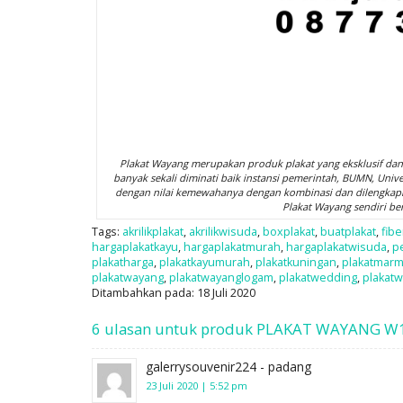
Plakat Wayang merupakan produk plakat yang eksklusif dan
banyak sekali diminati baik instansi pemerintah, BUMN, Univ
dengan nilai kemewahanya dengan kombinasi dan dilengkapi d
Plakat Wayang sendiri ber
Tags:
akrilikplakat
,
akrilikwisuda
,
boxplakat
,
buatplakat
,
fibe
hargaplakatkayu
,
hargaplakatmurah
,
hargaplakatwisuda
,
p
plakatharga
,
plakatkayumurah
,
plakatkuningan
,
plakatmar
plakatwayang
,
plakatwayanglogam
,
plakatwedding
,
plakat
Ditambahkan pada: 18 Juli 2020
6 ulasan untuk produk PLAKAT WAYANG W
galerrysouvenir224 - padang
23 Juli 2020 | 5:52 pm