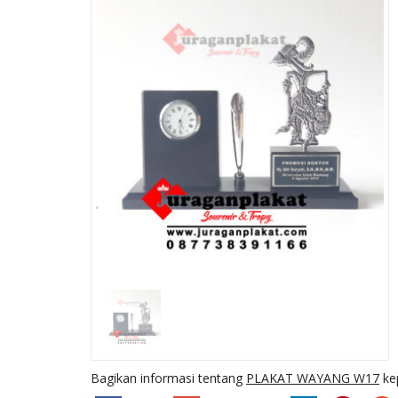
G /
PLAKAT KAYU K1
W....
Ready Stock
SKU: K1
Bagikan informasi tentang
PLAKAT WAYANG W17
ke