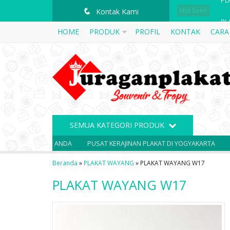
Hot Item!
PL
q
Kontak Kami
HOME
PRODUK
PROFIL
KONTAK
CARA
PL
PL
PA
PL
PL
SEMUA KATEGORI PRODUK
PL
VENIR ANDA
PUSAT KERAJINAN PLAKAT DI YOGYAKARTA
SOUVENIR 
PL
Beranda
»
PLAKAT WAYANG
»
PLAKAT WAYANG W17
PLAKAT WAYANG W17