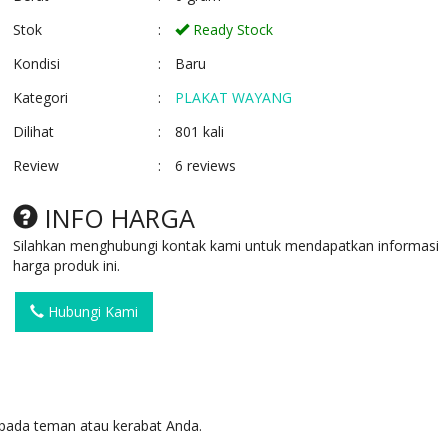
Stok
:
Ready Stock
Kondisi
:
Baru
Kategori
:
PLAKAT WAYANG
Dilihat
:
801 kali
Review
:
6 reviews
PLAKAT FIBER R54
PLAKAT WAYAN
W23
Ready Stock
INFO HARGA
SKU: R54
Ready Stock
SKU: W23
Silahkan menghubungi kontak kami untuk mendapatkan informasi
harga produk ini.
Hubungi Kami
pada teman atau kerabat Anda.