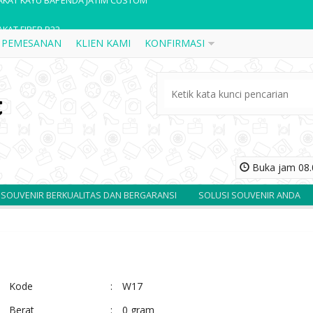
AKAT FIBER R22
 PEMESANAN
KLIEN KAMI
KONFIRMASI
AKAT FIBER R45
AKAT AKRILIK 9
PAN NAMA MEJA JATI GUBERNUR DAN DPR
AKAT FIBER R71
AKAT AKRILIK A15
Buka jam 08.0
AKAT KAYU KOMBINASI RESIN PLN CUSTOM
BERKUALITAS DAN BERGARANSI
SOLUSI SOUVENIR ANDA
PUSAT KE
AKAT KAYU BAPENDA JATIM CUSTOM
Kode
:
W17
Berat
:
0 gram