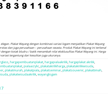
 elegan. Plakat Wayang dengan kombinasi variasi logam menjadikan Plakat Wayang
ersitas dan juga perusahaan – perusahaan swasta. Produk Plakat Wayang ini terkenal
engan kotak bludru / batik menambah nilai eksklusufitas Plakat Wayang ini. Harga
variasi tergantung dari kesulitan juga ukuranya.
rglass
,
hargapembuatanplakat
,
hargapialaakrilik
,
hargaplakat akrilik
,
embuatanplakat
,
pialaacrylic
,
plakatakrilikharga
,
plakatakrilikwisuda
,
mer
,
plakatmurah
,
plakatpiala
,
plakatseminar
,
plakatsouvenir
,
plakattimah
,
wisuda
,
plakatwisudaakrilik
,
wayanglogam
17