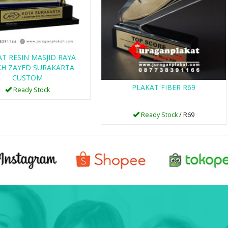
T RESIN MASJID RAYA
KH ZAYED SURAKARTA
CUSTOM
PLAKAT FIBER R69
Ready Stock
Ready Stock
/ R69