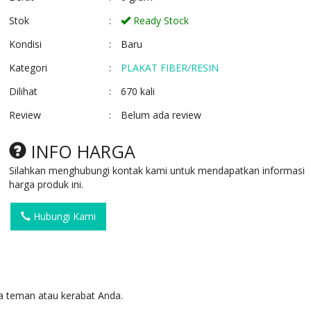
Stok
:
Ready Stock
Kondisi
:
Baru
Kategori
:
PLAKAT FIBER/RESIN
Dilihat
:
670 kali
Review
:
Belum ada review
PLAKAT FIBER R10
PLAKAT FIBER R
Ready Stock
Ready Stock
INFO HARGA
SKU: R10
SKU: R46
Silahkan menghubungi kontak kami untuk mendapatkan informasi
harga produk ini.
Hubungi Kami
 teman atau kerabat Anda.