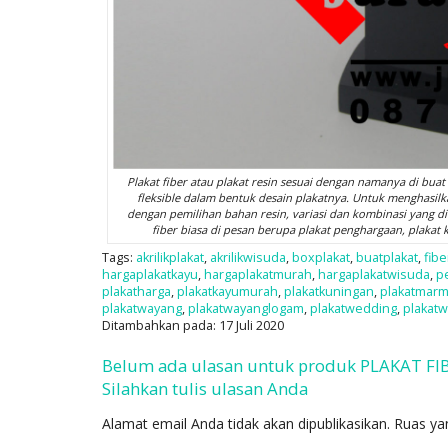
Plakat fiber atau plakat resin sesuai dengan namanya di buat d
fleksible dalam bentuk desain plakatnya. Untuk menghasilka
dengan pemilihan bahan resin, variasi dan kombinasi yang di 
fiber biasa di pesan berupa plakat penghargaan, plakat 
Tags:
akrilikplakat
,
akrilikwisuda
,
boxplakat
,
buatplakat
,
fibe
hargaplakatkayu
,
hargaplakatmurah
,
hargaplakatwisuda
,
p
plakatharga
,
plakatkayumurah
,
plakatkuningan
,
plakatmar
plakatwayang
,
plakatwayanglogam
,
plakatwedding
,
plakat
Ditambahkan pada: 17 Juli 2020
Belum ada ulasan untuk produk PLAKAT FI
Silahkan tulis ulasan Anda
Alamat email Anda tidak akan dipublikasikan.
Ruas ya