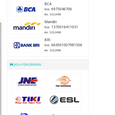
BCA
6975046706
Rek.
An. SOLIHIN
Mandiri
1370016411031
Rek.
An. SOLIHIN
BRI
664501007981506
Rek.
An. SOLIHIN
JASA PENGIRIMAN