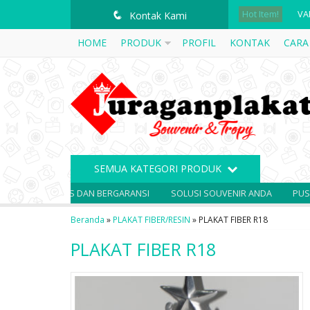
Hot Item!
PI
q
Kontak Kami
HOME
PRODUK
PROFIL
KONTAK
CARA
PL
PL
PL
PL
PL
SEMUA KATEGORI PRODUK
PL
UALITAS DAN BERGARANSI
SOLUSI SOUVENIR ANDA
PUSAT KERAJI
VA
Beranda
»
PLAKAT FIBER/RESIN
»
PLAKAT FIBER R18
PLAKAT FIBER R18