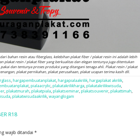
ari bahan resin atau fiberglass, kelebihan plakat fiber / plakat resin ini adalah lebih
n plakat resin / plakat fiber yang berkualitas dan elegan tentunya juga ditentukan
pakai dan tentunya proses produksi yang ditangani tenaga ahli. Plakat resin / plakat
kenangan, plakat pernikahan, plakat perusahaan, plakat ucapan terima kasih dll.
rglass
,
hargapembuatanplakat
,
hargapialaakrilik
,
hargaplakat akrilik
,
embuatanplakat
,
pialaacrylic
,
plakatakrilikharga
,
plakatakrilikwisuda
,
mer
,
plakatmurah
,
plakatpiala
,
plakatseminar
,
plakatsouvenir
,
plakattimah
,
wisuda
,
plakatwisudaakrilik
,
wayanglogam
BER R18
ng wajib ditandai
*