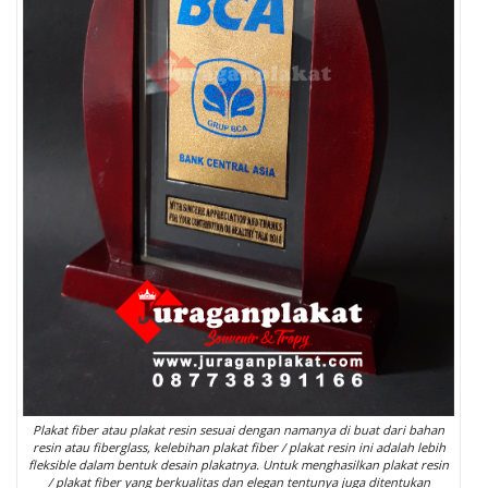
Plakat fiber atau plakat resin sesuai dengan namanya di buat dari bahan
resin atau fiberglass, kelebihan plakat fiber / plakat resin ini adalah lebih
fleksible dalam bentuk desain plakatnya. Untuk menghasilkan plakat resin
/ plakat fiber yang berkualitas dan elegan tentunya juga ditentukan