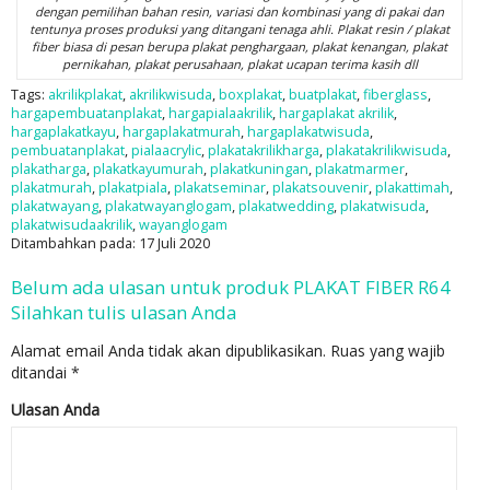
dengan pemilihan bahan resin, variasi dan kombinasi yang di pakai dan
tentunya proses produksi yang ditangani tenaga ahli. Plakat resin / plakat
fiber biasa di pesan berupa plakat penghargaan, plakat kenangan, plakat
pernikahan, plakat perusahaan, plakat ucapan terima kasih dll
Tags:
akrilikplakat
,
akrilikwisuda
,
boxplakat
,
buatplakat
,
fiberglass
,
hargapembuatanplakat
,
hargapialaakrilik
,
hargaplakat akrilik
,
hargaplakatkayu
,
hargaplakatmurah
,
hargaplakatwisuda
,
pembuatanplakat
,
pialaacrylic
,
plakatakrilikharga
,
plakatakrilikwisuda
,
plakatharga
,
plakatkayumurah
,
plakatkuningan
,
plakatmarmer
,
plakatmurah
,
plakatpiala
,
plakatseminar
,
plakatsouvenir
,
plakattimah
,
plakatwayang
,
plakatwayanglogam
,
plakatwedding
,
plakatwisuda
,
plakatwisudaakrilik
,
wayanglogam
Ditambahkan pada: 17 Juli 2020
Belum ada ulasan untuk produk PLAKAT FIBER R64
Silahkan tulis ulasan Anda
Alamat email Anda tidak akan dipublikasikan.
Ruas yang wajib
ditandai
*
Ulasan Anda