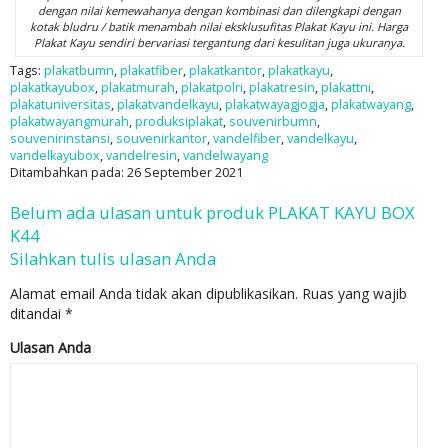
dengan nilai kemewahanya dengan kombinasi dan dilengkapi dengan
kotak bludru / batik menambah nilai eksklusufitas Plakat Kayu ini. Harga
Plakat Kayu sendiri bervariasi tergantung dari kesulitan juga ukuranya.
Tags:
plakatbumn
,
plakatfiber
,
plakatkantor
,
plakatkayu
,
plakatkayubox
,
plakatmurah
,
plakatpolri
,
plakatresin
,
plakattni
,
plakatuniversitas
,
plakatvandelkayu
,
plakatwayagjogja
,
plakatwayang
,
plakatwayangmurah
,
produksiplakat
,
souvenirbumn
,
souvenirinstansi
,
souvenirkantor
,
vandelfiber
,
vandelkayu
,
vandelkayubox
,
vandelresin
,
vandelwayang
Ditambahkan pada: 26 September 2021
Belum ada ulasan untuk produk PLAKAT KAYU BOX
K44
Silahkan tulis ulasan Anda
Alamat email Anda tidak akan dipublikasikan.
Ruas yang wajib
ditandai
*
Ulasan Anda