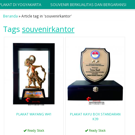
AKAT DI YOGYAKARTA
SOUVENIR BERKUALITAS DAN BERGARANSI
S
Beranda
»
Article tag in 'souvenirkantor'
Tags
souvenirkantor
PLAKAT WAYANG W41
PLAKAT KAYU BOX STANDARAN
K39
Ready Stock
Ready Stock