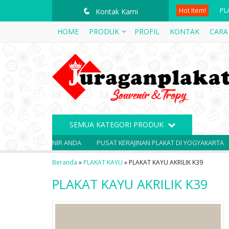
Hot Item!
PL
q
Kontak Kami
HOME
PRODUK
PROFIL
KONTAK
CARA
VA
PL
PL
PL
PL
SEMUA KATEGORI PRODUK
PL
 SOUVENIR ANDA
PUSAT KERAJINAN PLAKAT DI YOGYAKARTA
SOUVE
PL
Beranda
»
PLAKAT KAYU
»
PLAKAT KAYU AKRILIK K39
PLAKAT KAYU AKRILIK K39