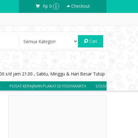
Rp 0
Checkout
0
Cari
0 s/d jam 21.00 , Sabtu, Minggu & Hari Besar Tutup
T KERAJINAN PLAKAT DI YOGYAKARTA
SOUVENIR BERKUALITAS DAN BE