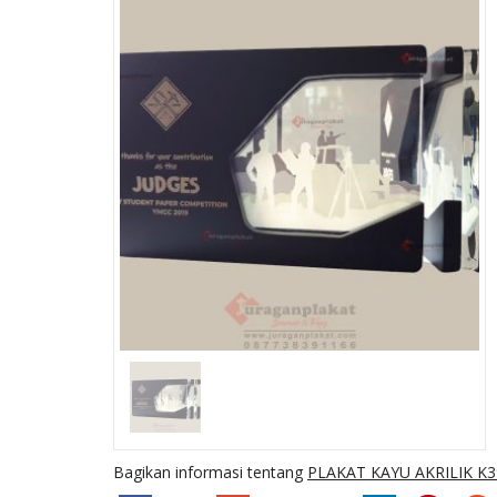
R70
PLAKAT FIBER R5
Ready Stock
SKU: R5
Bagikan informasi tentang
PLAKAT KAYU AKRILIK K3