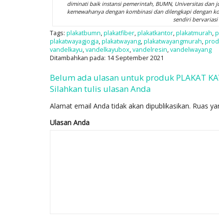
diminati baik instansi pemerintah, BUMN, Universitas dan 
kemewahanya dengan kombinasi dan dilengkapi dengan kotak
sendiri bervariasi
Tags:
plakatbumn
,
plakatfiber
,
plakatkantor
,
plakatmurah
,
p
plakatwayagjogja
,
plakatwayang
,
plakatwayangmurah
,
prod
vandelkayu
,
vandelkayubox
,
vandelresin
,
vandelwayang
Ditambahkan pada: 14 September 2021
Belum ada ulasan untuk produk PLAKAT KA
Silahkan tulis ulasan Anda
Alamat email Anda tidak akan dipublikasikan.
Ruas ya
Ulasan Anda