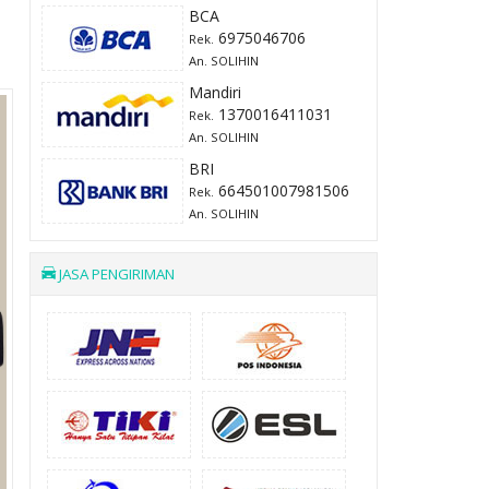
BCA
6975046706
Rek.
An. SOLIHIN
Mandiri
1370016411031
Rek.
An. SOLIHIN
BRI
664501007981506
Rek.
An. SOLIHIN
JASA PENGIRIMAN