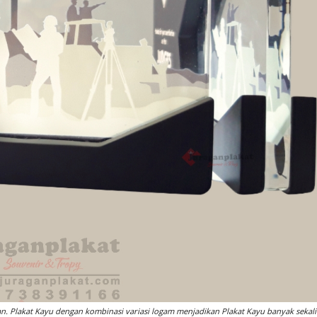
n. Plakat Kayu dengan kombinasi variasi logam menjadikan Plakat Kayu banyak sekali