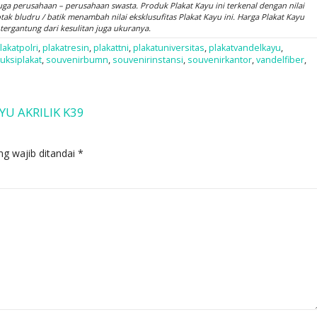
juga perusahaan – perusahaan swasta. Produk Plakat Kayu ini terkenal dengan nilai
 bludru / batik menambah nilai eksklusufitas Plakat Kayu ini. Harga Plakat Kayu
 tergantung dari kesulitan juga ukuranya.
lakatpolri
,
plakatresin
,
plakattni
,
plakatuniversitas
,
plakatvandelkayu
,
uksiplakat
,
souvenirbumn
,
souvenirinstansi
,
souvenirkantor
,
vandelfiber
,
YU AKRILIK K39
ng wajib ditandai
*