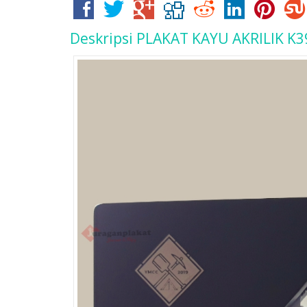
Deskripsi
PLAKAT KAYU AKRILIK K3