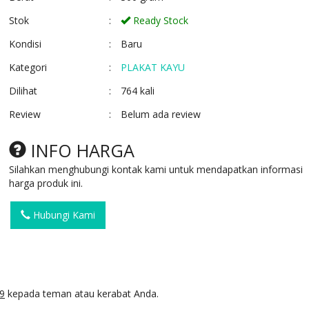
Stok
:
Ready Stock
Kondisi
:
Baru
Kategori
:
PLAKAT KAYU
Dilihat
:
764 kali
Review
:
Belum ada review
VANDEL RESIN FIBER
PIALA MTQ RESI
PLN CUSTOM
/FIBER BUNGA
INFO HARGA
Ready Stock
Ready Stock
Silahkan menghubungi kontak kami untuk mendapatkan informasi
harga produk ini.
Hubungi Kami
9
kepada teman atau kerabat Anda.