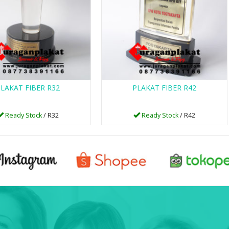
LAKAT FIBER R32
PLAKAT FIBER R42
Ready Stock
/ R32
Ready Stock
/ R42