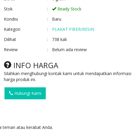
Stok
:
Ready Stock
Kondisi
:
Baru
Kategori
:
PLAKAT FIBER/RESIN
Dilihat
:
738 kali
Review
:
Belum ada review
PLAKAT FIBER R11
PLAKAT FIBER R
Ready Stock
Ready Stock
INFO HARGA
SKU: R11
SKU: R67
Silahkan menghubungi kontak kami untuk mendapatkan informasi
harga produk ini.
Hubungi Kami
 teman atau kerabat Anda.