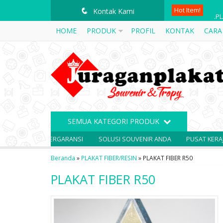
Hot Item!
.P
q
Kontak Kami
HOME
PRODUK
PROFIL
KONTAK
CARA
PL
PL
PL
PL
PL
SEMUA KATEGORI PRODUK
PL
 DAN BERGARANSI
SOLUSI SOUVENIR ANDA
PUSAT KERAJINAN PLA
PL
Beranda
»
PLAKAT FIBER/RESIN
»
PLAKAT FIBER R50
PLAKAT FIBER R50