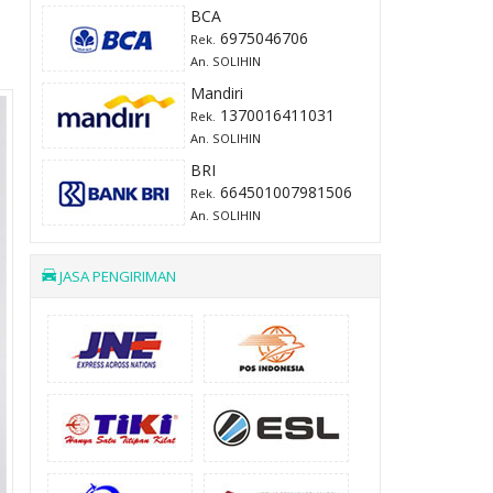
BCA
6975046706
Rek.
An. SOLIHIN
Mandiri
1370016411031
Rek.
An. SOLIHIN
BRI
664501007981506
Rek.
An. SOLIHIN
JASA PENGIRIMAN