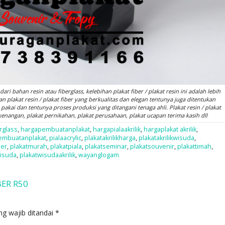
ari bahan resin atau fiberglass, kelebihan plakat fiber / plakat resin ini adalah lebih
n plakat resin / plakat fiber yang berkualitas dan elegan tentunya juga ditentukan
pakai dan tentunya proses produksi yang ditangani tenaga ahli. Plakat resin / plakat
kenangan, plakat pernikahan, plakat perusahaan, plakat ucapan terima kasih dll
rglass
,
hargapembuatanplakat
,
hargapialaakrilik
,
hargaplakat akrilik
,
embuatanplakat
,
pialaacrylic
,
plakatakrilikharga
,
plakatakrilikwisuda
,
mer
,
plakatmurah
,
plakatpiala
,
plakatseminar
,
plakatsouvenir
,
plakattimah
,
wisuda
,
plakatwisudaakrilik
,
wayanglogam
BER R50
ng wajib ditandai
*