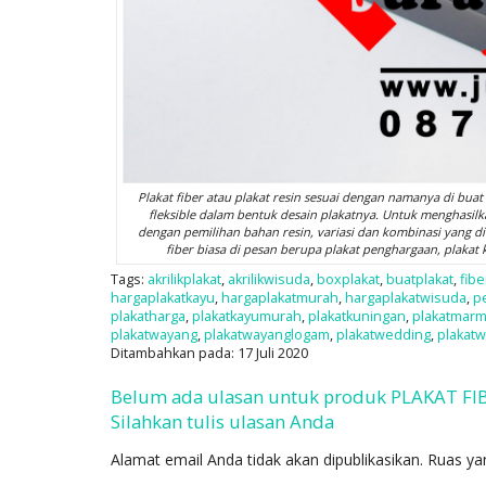
Plakat fiber atau plakat resin sesuai dengan namanya di buat d
fleksible dalam bentuk desain plakatnya. Untuk menghasilka
dengan pemilihan bahan resin, variasi dan kombinasi yang di 
fiber biasa di pesan berupa plakat penghargaan, plakat 
Tags:
akrilikplakat
,
akrilikwisuda
,
boxplakat
,
buatplakat
,
fibe
hargaplakatkayu
,
hargaplakatmurah
,
hargaplakatwisuda
,
p
plakatharga
,
plakatkayumurah
,
plakatkuningan
,
plakatmar
plakatwayang
,
plakatwayanglogam
,
plakatwedding
,
plakat
Ditambahkan pada: 17 Juli 2020
Belum ada ulasan untuk produk PLAKAT FI
Silahkan tulis ulasan Anda
Alamat email Anda tidak akan dipublikasikan.
Ruas ya