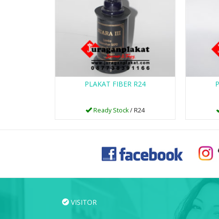
PLAKAT FIBER R24
P
Ready Stock
/ R24
VISITOR