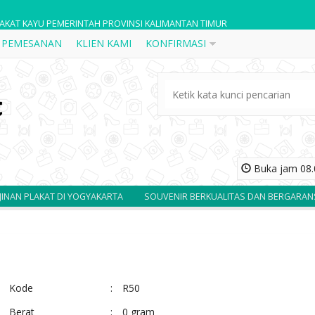
LAKAT KAYU PEMERINTAH PROVINSI KALIMANTAN TIMUR
 PEMESANAN
KLIEN KAMI
KONFIRMASI
AKAT FIBER R37
AKATKAYU BOX BANK PALEMBANG CUSTOM
AKAT KAYU BOX K34
AKAT KAYU BOX K44
AKAT KAYU KUNINGAN MINIATUR MOWILEX
Buka jam 08.0
AKAT RESIN FIBER R74
KAT DI YOGYAKARTA
SOUVENIR BERKUALITAS DAN BERGARANSI
AKAT RESIN BANK BNI
Kode
:
R50
Berat
:
0 gram