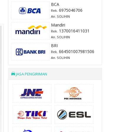
BCA
6975046706
Rek.
An. SOLIHIN
Mandiri
1370016411031
Rek.
An. SOLIHIN
BRI
664501007981506
Rek.
An. SOLIHIN
JASA PENGIRIMAN