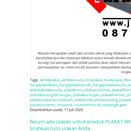
Wisuda merupakan salah satu proses sakral yang dilakukan o
pendidikannya dan biasanya sebelum acara wisuda dimulai pi
kurang nya persiapan dari pihak pantitia akan sibuk mencar
permasalahan itu. Kami Incraft Souvenir menyediakan berbag
tongka
Tags:
akrilikplakat
,
akrilikwisuda
,
boxplakat
,
buatplakat
,
fibe
hargaplakatkayu
,
hargaplakatmurah
,
hargaplakatwisuda
,
p
plakatakrilikwisuda
,
plakatboxs
,
plakatcustome
,
plakatfibe
plakatkenang-kenangan
,
plakatkuningan
,
plakatmarmer
,
pl
plakatucapanterimakasih
,
plakatunik
,
plakatwayang
,
plaka
pusatsouvenir
,
souvenir
,
souvenirmurah
,
wayanglogam
Ditambahkan pada: 17 Juli 2020
Belum ada ulasan untuk produk PLAKAT W
Silahkan tulis ulasan Anda