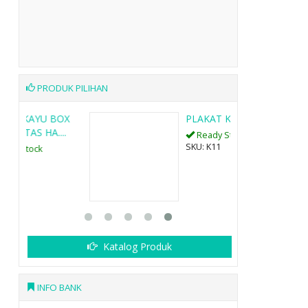
PRODUK PILIHAN
OX
PLAKAT KAYU K11
..
Ready Stock
SKU: K11
Katalog Produk
INFO BANK