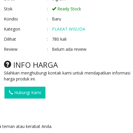
Stok
:
Ready Stock
Kondisi
:
Baru
Kategori
:
PLAKAT WISUDA
Dilihat
:
780 kali
Review
:
Belum ada review
PLAKAT FIBER R34
VANDEL KAYU B
UNIVERSITAS HA..
Ready Stock
INFO HARGA
SKU: R34
Ready Stock
Silahkan menghubungi kontak kami untuk mendapatkan informasi
harga produk ini.
Hubungi Kami
 teman atau kerabat Anda.