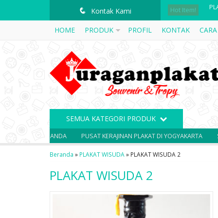
Hot Item!
PL
q
Kontak Kami
HOME
PRODUK
PROFIL
KONTAK
CARA
PI
PL
PL
PL
PL
SEMUA KATEGORI PRODUK
ME
VENIR ANDA
PUSAT KERAJINAN PLAKAT DI YOGYAKARTA
SOUVENIR 
PL
Beranda
»
PLAKAT WISUDA
»
PLAKAT WISUDA 2
PLAKAT WISUDA 2