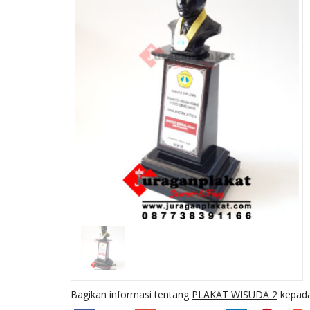
R11
MEDALI 7
Ready Stock
SKU: 7
Bagikan informasi tentang
PLAKAT WISUDA 2
kepada