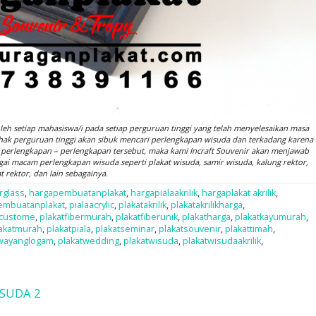
leh setiap mahasiswa/i pada setiap perguruan tinggi yang telah menyelesaikan masa
hak perguruan tinggi akan sibuk mencari perlengkapan wisuda dan terkadang karena
i perlengkapan – perlengkapan tersebut, maka kami Incraft Souvenir akan menjawab
ai macam perlengkapan wisuda seperti plakat wisuda, samir wisuda, kalung rektor,
t rektor, dan lain sebagainya.
rglass
,
hargapembuatanplakat
,
hargapialaakrilik
,
hargaplakat akrilik
,
embuatanplakat
,
pialaacrylic
,
plakatakrilik
,
plakatakrilikharga
,
rcustome
,
plakatfibermurah
,
plakatfiberunik
,
plakatharga
,
plakatkayumurah
,
akatmurah
,
plakatpiala
,
plakatseminar
,
plakatsouvenir
,
plakattimah
,
twayanglogam
,
plakatwedding
,
plakatwisuda
,
plakatwisudaakrilik
,
ISUDA 2