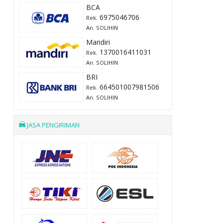
BCA
6975046706
Rek.
An. SOLIHIN
Mandiri
1370016411031
Rek.
An. SOLIHIN
BRI
664501007981506
Rek.
An. SOLIHIN
JASA PENGIRIMAN