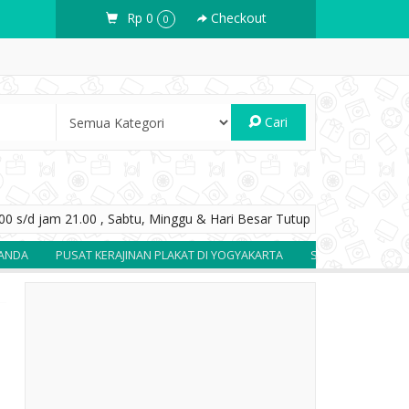
Rp 0
Checkout
0
Cari
0 s/d jam 21.00 , Sabtu, Minggu & Hari Besar Tutup
A
PUSAT KERAJINAN PLAKAT DI YOGYAKARTA
SOUVENIR BERKUALIT