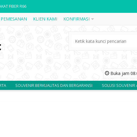
AKAT FIBER R66
 PEMESANAN
KLIEN KAMI
KONFIRMASI
AKAT KAYU K31
AKAT FRAME KAYU MANDAU KUNINGAN CUSTOM
AKAT FIBER R55
AKAT KAYU K12
AKAT KAYU BAPENDA JATIM CUSTOM
Buka jam 08.0
NDEL PIGURA KACA BANK BTN CUSTOM
SOUVENIR BERKUALITAS DAN BERGARANSI
SOLUSI SOUVENIR AND
AKAT KAYU BOX STANDARAN K39
AKAT FIBER R66