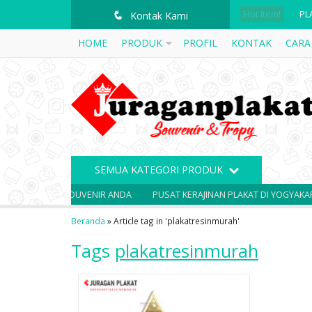
Hot Item!
PL
q
Kontak Kami
HOME
PRODUK
PROFIL
KONTAK
CARA
PL
PL
PL
PL
PL
SEMUA KATEGORI PRODUK
VA
SOLUSI SOUVENIR ANDA
PUSAT KERAJINAN PLAKAT DI YOGYAKARTA
PL
Beranda
»
Article tag in 'plakatresinmurah'
Tags
plakatresinmurah
PL