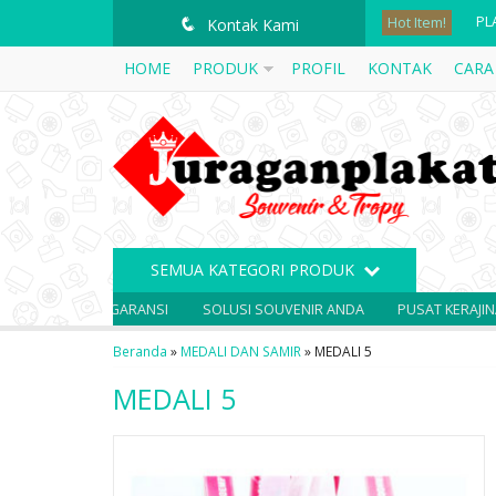
Hot Item!
PL
q
Kontak Kami
HOME
PRODUK
PROFIL
KONTAK
CARA
PI
ME
PL
PL
PL
SEMUA KATEGORI PRODUK
PL
SOLUSI SOUVENIR ANDA
PUSAT KERAJINAN PLAKAT
PL
Beranda
»
MEDALI DAN SAMIR
»
MEDALI 5
MEDALI 5