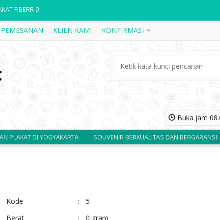
AKAT KAYU ASEAN KUNINGAN CUSTOM
 PEMESANAN
KLIEN KAMI
KONFIRMASI
ALA 3
DALI 14
AKAT AKRILIK 1
AKAT FIBER R51
AKAT WAYANG W22
Buka jam 08.0
AKAT WAYANG W45
 DI YOGYAKARTA
SOUVENIR BERKUALITAS DAN BERGARANSI
SOLUSI
AKAT FIBERR 9
Kode
:
5
Berat
:
0 gram