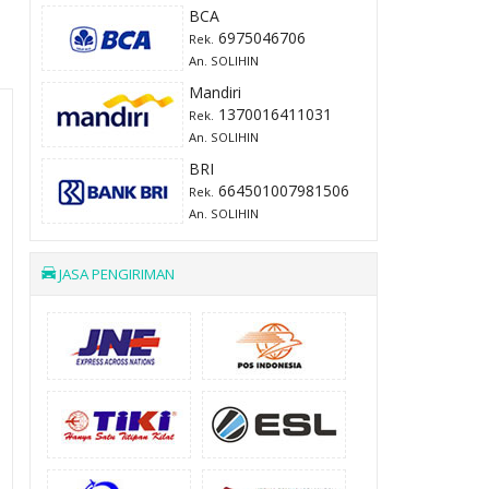
BCA
6975046706
Rek.
An. SOLIHIN
Mandiri
1370016411031
Rek.
An. SOLIHIN
BRI
664501007981506
Rek.
An. SOLIHIN
JASA PENGIRIMAN