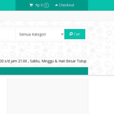
Rp 0
Checkout
0
Cari
0 s/d jam 21.00 , Sabtu, Minggu & Hari Besar Tutup
 SOUVENIR ANDA
PUSAT KERAJINAN PLAKAT DI YOGYAKARTA
SOUVE