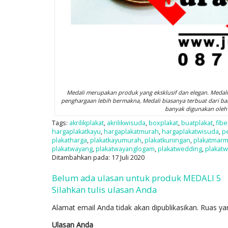
Medali merupakan produk yang eksklusif dan elegan. Meda
penghargaan lebih bermakna, Medali biasanya terbuat dari ba
banyak digunakan ole
Tags:
akrilikplakat
,
akrilikwisuda
,
boxplakat
,
buatplakat
,
fibe
hargaplakatkayu
,
hargaplakatmurah
,
hargaplakatwisuda
,
p
plakatharga
,
plakatkayumurah
,
plakatkuningan
,
plakatmar
plakatwayang
,
plakatwayanglogam
,
plakatwedding
,
plakat
Ditambahkan pada: 17 Juli 2020
Belum ada ulasan untuk produk MEDALI 5
Silahkan tulis ulasan Anda
Alamat email Anda tidak akan dipublikasikan.
Ruas ya
Ulasan Anda