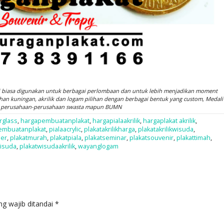
li biasa digunakan untuk berbagai perlombaan dan untuk lebih menjadikan moment
han kuningan, akrilik dan logam pilihan dengan berbagai bentuk yang custom, Medali
h perusahaan-perusahaan swasta mapun BUMN
rglass
,
hargapembuatanplakat
,
hargapialaakrilik
,
hargaplakat akrilik
,
embuatanplakat
,
pialaacrylic
,
plakatakrilikharga
,
plakatakrilikwisuda
,
mer
,
plakatmurah
,
plakatpiala
,
plakatseminar
,
plakatsouvenir
,
plakattimah
,
wisuda
,
plakatwisudaakrilik
,
wayanglogam
ng wajib ditandai
*