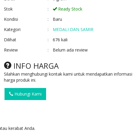
Stok
:
Ready Stock
Kondisi
:
Baru
Kategori
:
MEDALI DAN SAMIR
Dilihat
:
676 kali
Review
:
Belum ada review
PLAKAT FIBER R27
PLAKAT WAYAN
W27
Ready Stock
INFO HARGA
SKU: R27
Ready Stock
SKU: W27
Silahkan menghubungi kontak kami untuk mendapatkan informasi
harga produk ini.
Hubungi Kami
tau kerabat Anda.