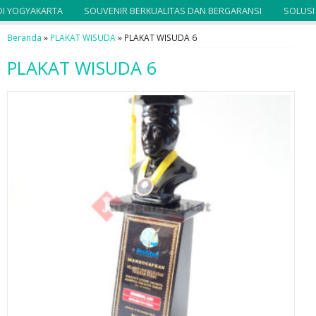
I YOGYAKARTA
SOUVENIR BERKUALITAS DAN BERGARANSI
SOLUSI S
Beranda
»
PLAKAT WISUDA
»
PLAKAT WISUDA 6
PLAKAT WISUDA 6