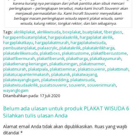
karena kurang nya persiapan dari pihak pantitia akan sibuk mencari
perlengkapan – perlengkapan tersebut, maka kami Incraft Souvenir akan
menjawab permasalahan itu. Kami Incraft Souvenir menyediakan
berbagai macam perlengkapan wisuda seperti plakat wisuda, samir
wisuda, kalung rektor, tongkat rektor, dan lain sebagainya.
Tags:
akrilikplakat
,
akrilikwisuda
,
boxplakat
,
buatplakat
,
fiberglass
,
hargapembuatanplakat
,
hargapialaakrilik
,
hargaplakat akrilik
,
hargaplakatkayu
,
hargaplakatmurah
,
hargaplakatwisuda
,
pembuatanplakat
,
pialaacrylic
,
plakatakrilik
,
plakatakrilikharga
,
plakatakrilikwisuda
,
plakatboxs
,
plakatcustome
,
plakatfibercustome
,
plakatfibermurah
,
plakatfiberunik
,
plakatharga
,
plakatkayumurah
,
plakatkenang-kenangan
,
plakatkuningan
,
plakatmarmer
,
plakatmurah
,
plakatpiala
,
plakatseminar
,
plakatsouvenir
,
plakattimah
,
plakatucapanterimakasih
,
plakatunik
,
plakatwayang
,
plakatwayanglogam
,
plakatwedding
,
plakatwisuda
,
plakatwisudaakrilik
,
pusatsouvenir
,
souvenir
,
souvenirmurah
,
wayanglogam
Ditambahkan pada: 17 Juli 2020
Belum ada ulasan untuk produk PLAKAT WISUDA 6
Silahkan tulis ulasan Anda
Alamat email Anda tidak akan dipublikasikan.
Ruas yang wajib
ditandai
*