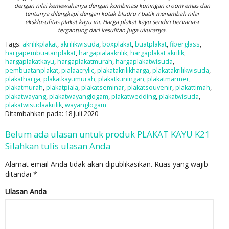
dengan nilai kemewahanya dengan kombinasi kuningan croom emas dan
tentunya dilengkapi dengan kotak bludru / batik menambah nilai
eksklusufitas plakat kayu ini. Harga plakat kayu sendiri bervariasi
tergantung dari kesulitan juga ukuranya.
Tags:
akrilikplakat
,
akrilikwisuda
,
boxplakat
,
buatplakat
,
fiberglass
,
hargapembuatanplakat
,
hargapialaakrilik
,
hargaplakat akrilik
,
hargaplakatkayu
,
hargaplakatmurah
,
hargaplakatwisuda
,
pembuatanplakat
,
pialaacrylic
,
plakatakrilikharga
,
plakatakrilikwisuda
,
plakatharga
,
plakatkayumurah
,
plakatkuningan
,
plakatmarmer
,
plakatmurah
,
plakatpiala
,
plakatseminar
,
plakatsouvenir
,
plakattimah
,
plakatwayang
,
plakatwayanglogam
,
plakatwedding
,
plakatwisuda
,
plakatwisudaakrilik
,
wayanglogam
Ditambahkan pada: 18 Juli 2020
Belum ada ulasan untuk produk PLAKAT KAYU K21
Silahkan tulis ulasan Anda
Alamat email Anda tidak akan dipublikasikan.
Ruas yang wajib
ditandai
*
Ulasan Anda