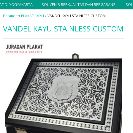
 DI YOGYAKARTA
SOUVENIR BERKUALITAS DAN BERGARANSI
SOLUS
Beranda
»
PLAKAT KAYU
»
VANDEL KAYU STAINLESS CUSTOM
VANDEL KAYU STAINLESS CUSTOM