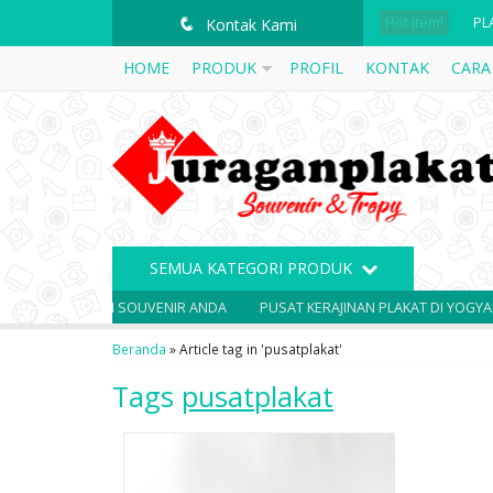
Hot Item!
PL
q
Kontak Kami
HOME
PRODUK
PROFIL
KONTAK
CARA
ME
PL
PL
PL
PL
SEMUA KATEGORI PRODUK
PL
SOLUSI SOUVENIR ANDA
PUSAT KERAJINAN PLAKAT DI YOGYAKAR
PL
Beranda
»
Article tag in 'pusatplakat'
Tags
pusatplakat