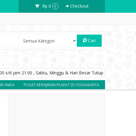
Rp 0
Checkout
0
Cari
0 s/d jam 21.00 , Sabtu, Minggu & Hari Besar Tutup
NDA
PUSAT KERAJINAN PLAKAT DI YOGYAKARTA
SOUVENIR BERKUAL