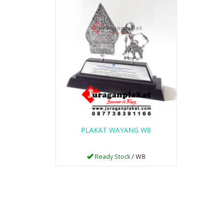
PLAKAT FIBER R72
Ready Stock
SKU: R72
PLAKAT WAYANG W8
Ready Stock
/ W8