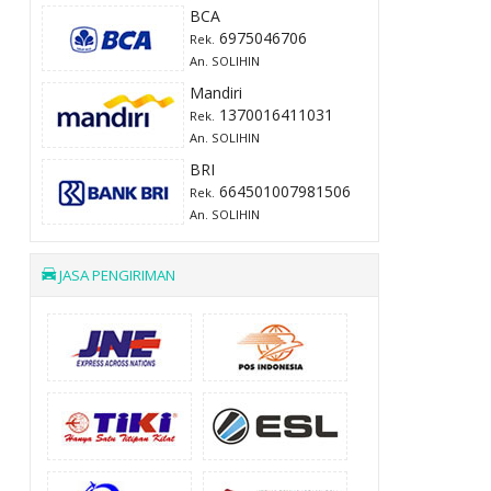
BCA
6975046706
Rek.
An. SOLIHIN
Mandiri
1370016411031
Rek.
An. SOLIHIN
BRI
664501007981506
Rek.
An. SOLIHIN
JASA PENGIRIMAN