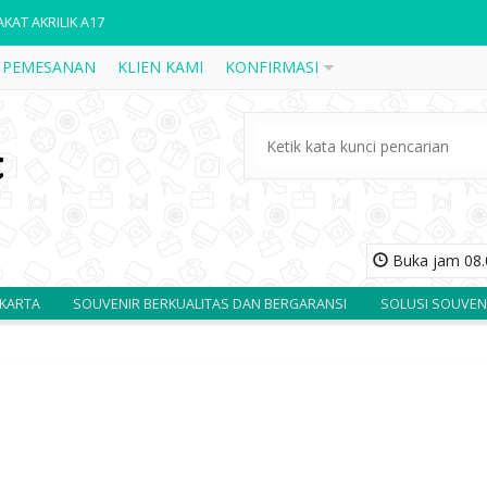
AKAT AKRILIK A17
 PEMESANAN
KLIEN KAMI
KONFIRMASI
DALI 1
AKAT KAYU FRAME KAPAL PINISI
AKAT FIBER R27
AKAT AKRILIK 5
AKATKAYU TOPENG WAYANG
Buka jam 08.0
AKAT KAYU BOX BANK BANJARMASIN
TA
SOUVENIR BERKUALITAS DAN BERGARANSI
SOLUSI SOUVENIR A
AKAT AKRILIK A16