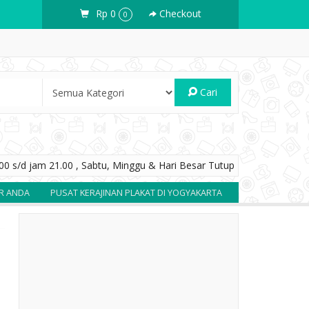
Rp 0
Checkout
0
Cari
0 s/d jam 21.00 , Sabtu, Minggu & Hari Besar Tutup
DA
PUSAT KERAJINAN PLAKAT DI YOGYAKARTA
SOUVENIR BERKUALI