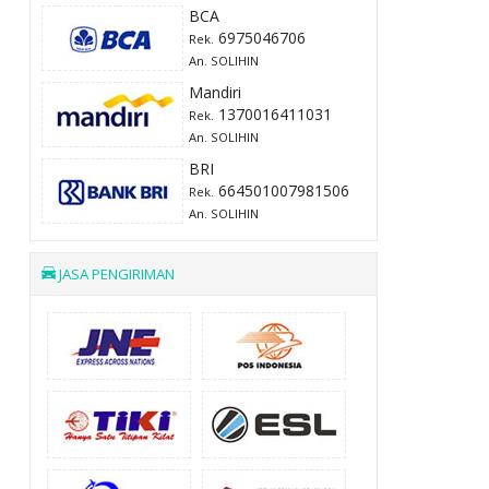
BCA
6975046706
Rek.
An. SOLIHIN
Mandiri
1370016411031
Rek.
An. SOLIHIN
BRI
664501007981506
Rek.
An. SOLIHIN
JASA PENGIRIMAN