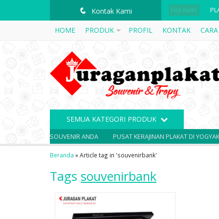
PL
Hot Item!
q
Kontak Kami
HOME
PRODUK
PROFIL
KONTAK
CARA
PL
PL
PL
PL
PL
SEMUA KATEGORI PRODUK
PL
SOLUSI SOUVENIR ANDA
PUSAT KERAJINAN PLAKAT DI YOGYAKART
PL
Beranda
»
Article tag in 'souvenirbank'
Tags
souvenirbank
PL