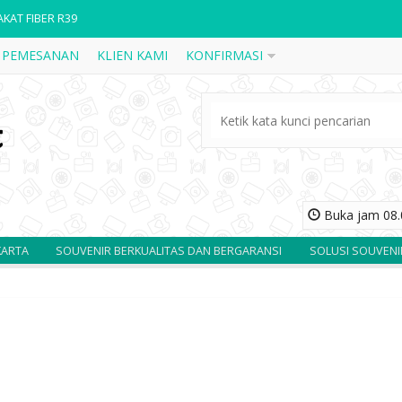
AKAT FIBER R39
 PEMESANAN
KLIEN KAMI
KONFIRMASI
AKAT FIBER R33
AKAT WAYANG W15
AKAT KAYU KOTA BALIKPAPAN CUSTOM
AKAT FIBER R31
AKAT FIBER R30
Buka jam 08.0
AKAT FIBER R32
A
SOUVENIR BERKUALITAS DAN BERGARANSI
SOLUSI SOUVENIR AN
AKAT KAYU BAPENDA JATIM CUSTOM
AKAT FIBER R39